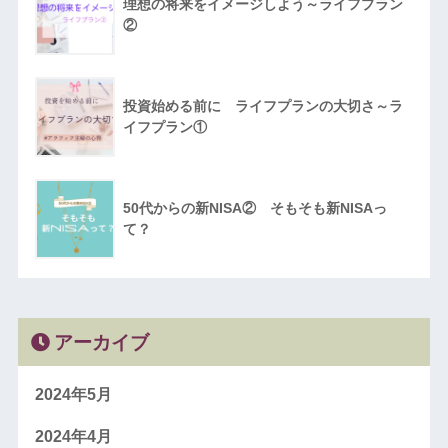
理想の将来をイメージしよう～ライフプラン
②
投資始める前に ライフプランの大切さ～ラ
イフプラン①
50代からの新NISA② そもそも新NISAっ
て？
アーカイブ
2024年5月
2024年4月