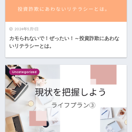
2024年5月1日
カモられないで！ぜったい！～投資詐欺にあわな
いリテラシーとは。
Uncategorized