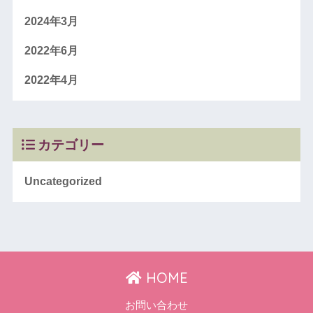
2024年3月
2022年6月
2022年4月
カテゴリー
Uncategorized
HOME
お問い合わせ