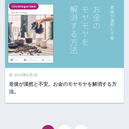
Uncategorized
2022年6月1日
老後が漠然と不安。お金のモヤモヤを解消する方
法。