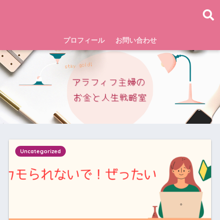
プロフィール
お問い合わせ
Uncategorized