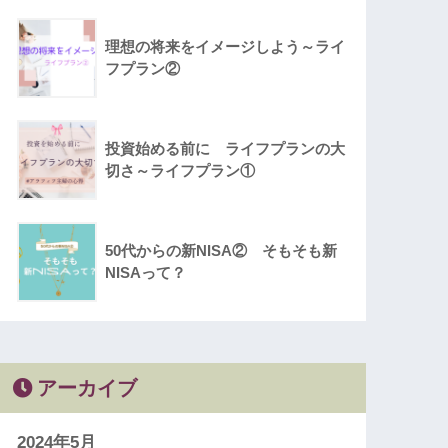
理想の将来をイメージしよう～ライ
フプラン②
投資始める前に ライフプランの大
切さ～ライフプラン①
50代からの新NISA② そもそも新
NISAって？
アーカイブ
2024年5月