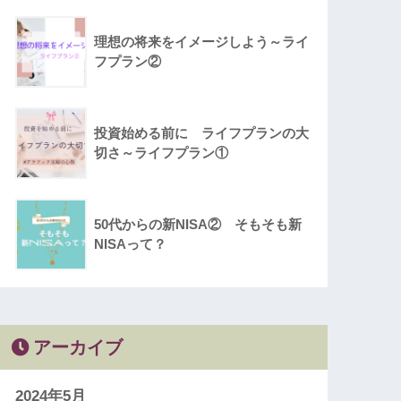
理想の将来をイメージしよう～ライ
フプラン②
投資始める前に ライフプランの大
切さ～ライフプラン①
50代からの新NISA② そもそも新
NISAって？
アーカイブ
2024年5月